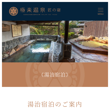
メ
イ
ン
MENU
コ
ン
テ
ン
ツ
へ
移
動
《湯治宿泊》
湯治宿泊のご案内