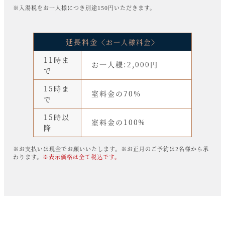
※入湯税をお一人様につき別途150円いただきます。
延長料金〈
〉
お一人様料金
11時ま
お一人様:2,000円
で
15時ま
室料金の70%
で
15時以
室料金の100%
降
※お支払いは現金でお願いいたします。※お正月のご予約は2名様から承
わります。
※表示価格は全て税込です。