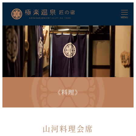
メ
イ
ン
MENU
コ
ン
テ
ン
ツ
へ
移
動
《料理》
山河料理会席