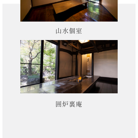
山水個室
囲炉裏庵