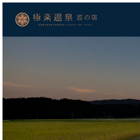
メ
イ
ン
コ
ン
テ
ン
ツ
へ
移
動