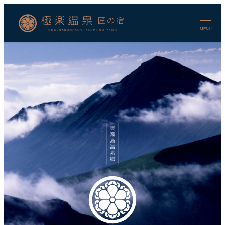
メ
イ
ン
MENU
コ
ン
テ
ン
ツ
へ
移
動