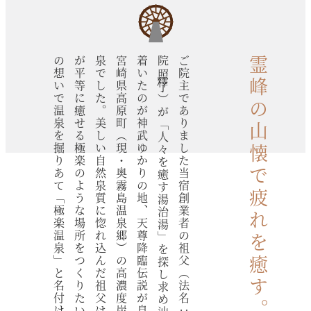
の想いで温泉を掘りあて「極楽温泉」と名付けました。
が平等に癒せる極楽のような場所をつくりたい」と
泉でした。美しい自然泉質に惚れ込んだ祖父は、「皆
宮崎県高原町（現・奥霧島温泉郷）の高濃度炭酸鉱
着いたのが神武ゆかりの地、天尊降臨伝説が息づく
院釋照了）が「人々を癒す湯治湯」を探し求め辿り
ご院主でありました当宿創業者の祖父（法名：浄楽
霊峰の山懐で疲れを癒す。