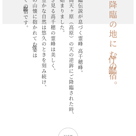
まさしく鄙の宿です。
高千穂の山懐に抱かれて佇む姿は
澄んだ豊かな自然は悠久のときを刻み続け、
日夜仰ぎ見る高千穂の霊峰は美しく、
伝説は始まりました。
神々が高天ヶ原（高原）の天の逆鉾にご降臨された時、
天孫降臨伝説が息づく霊峰 高千穂峰。
天孫降臨の地に佇む鄙の宿。