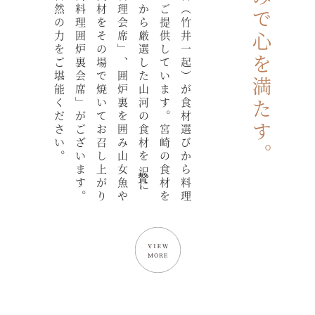
山間部で味わう自然の力をご堪能ください。
いただける「山河料理囲炉裏会席」がございます。
宮崎牛、その他食材をその場で焼いてお召し上がり
使用した「山河料理会席」、囲炉裏を囲み山女魚や
はじめ、全国各地から厳選した山河の食材を贅沢に
まで、心を込めてご提供しています。宮崎の食材を
亭主である三代目（竹井一起）が食材選びから料理
山河の恵みで心を満たす。