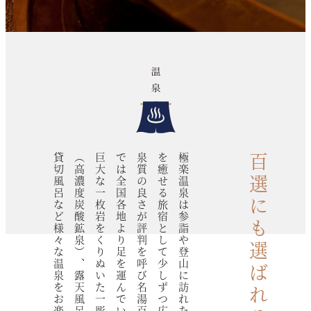
貸切風呂など様々な温泉をお楽しみください。
（高濃度炭酸鉱泉）、露天風呂、水風呂、サウナ、
巨大な一枚岩をくりぬいた一彫石風呂、源泉水風呂
では全国各地より足を運んでいただいています。
泉質の良さが評判を呼び名湯百選にも選ばれ、いま
を癒せる旅宿として少しずつ広まりました。
極楽温泉は参詣や登山に訪れた方々が安心して疲れ
百選にも選ばれる名湯。